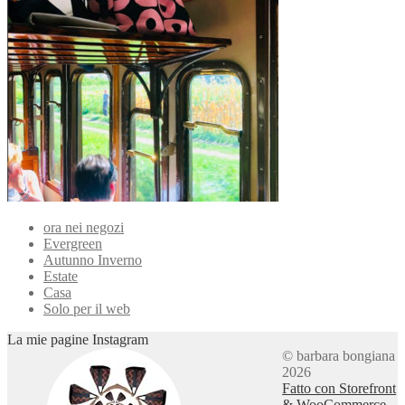
ora nei negozi
Evergreen
Autunno Inverno
Estate
Casa
Solo per il web
La mie pagine Instagram
© barbara bongiana
2026
Fatto con Storefront
& WooCommerce
.