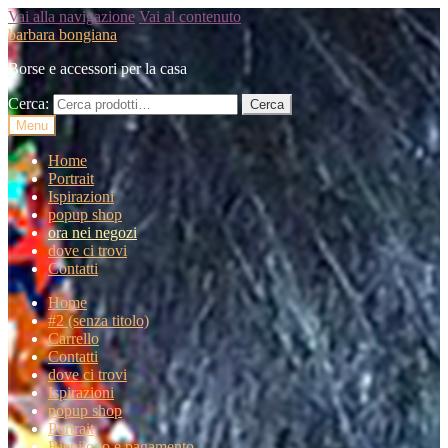
Vai alla navigazione
Vai al contenuto
barbara bongiana
Borse e accessori per la casa
Cerca:
Cerca
Menu
Home
Portrait
Ispirazioni
popup shop
ora nei negozi
dove ci trovi
Contatti
Home
#2 (senza titolo)
Carrello
Contatti
dove ci trovi
Ispirazioni
popup shop
Portrait
Riepilogo e pagamento