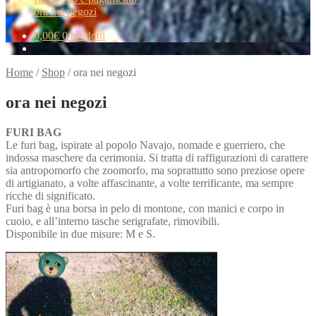
ora nei negozi
0,00
€
0 prodotti
Home
/
Shop
/
ora nei negozi
ora nei negozi
FURI BAG
Le furi bag, ispirate al popolo Navajo, nomade e guerriero, che
indossa maschere da cerimonia. Si tratta di raffigurazioni di carattere
sia antropomorfo che zoomorfo, ma soprattutto sono preziose opere
di artigianato, a volte affascinante, a volte terrificante, ma sempre
ricche di significato.
Furi bag è una borsa in pelo di montone, con manici e corpo in
cuoio, e all’interno tasche serigrafate, rimovibili.
Disponibile in due misure: M e S.